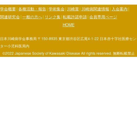
学会概要
各種活動・報告
学術集会
川崎賞
川崎病関連情報
入会案内
関連研究会
一般の方へ
リンク集
転載許諾申請
会員専用ページ
HOME
日本川崎病学会事務局 〒150-8935 東京都渋谷区広尾4-1-22 日本赤十字社医療セン
ター小児科医局内
©2022 Japanese Society of Kawasaki Disease All rights reserved. 無断転載禁止