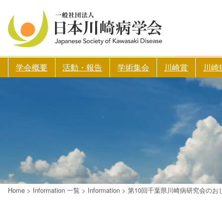
学会概要
活動・報告
学術集会
川崎賞
川崎
Home
>
Information 一覧
>
Information
>
第10回千葉県川崎病研究会のお