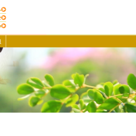
へ
せ
h
用