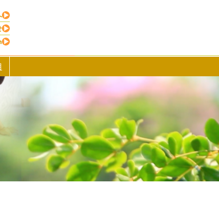
へ
せ
h
用