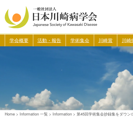
学会概要
活動・報告
学術集会
川崎賞
川崎
Home
>
Information 一覧
>
Information
>
第45回学術集会抄録集をダウン