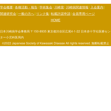
学会概要
各種活動・報告
学術集会
川崎賞
川崎病関連情報
入会案内
関連研究会
一般の方へ
リンク集
転載許諾申請
会員専用ページ
HOME
日本川崎病学会事務局 〒150-8935 東京都渋谷区広尾4-1-22 日本赤十字社医療セン
ター小児科医局内
©2022 Japanese Society of Kawasaki Disease All rights reserved. 無断転載禁止