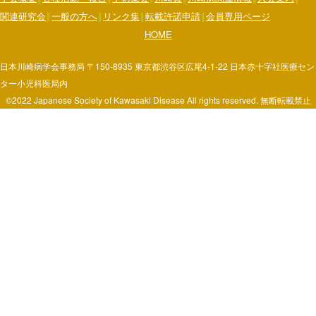
関連研究会
一般の方へ
リンク集
転載許諾申請
会員専用ページ
HOME
日本川崎病学会事務局 〒150-8935 東京都渋谷区広尾4-1-22 日本赤十字社医療セン
ター小児科医局内
©2022 Japanese Society of Kawasaki Disease All rights reserved. 無断転載禁止